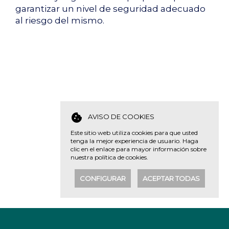
garantizar un nivel de seguridad adecuado
al riesgo del mismo.
cookie
AVISO DE COOKIES
Este sitio web utiliza cookies para que usted
tenga la mejor experiencia de usuario. Haga
clic en el enlace para mayor información sobre
nuestra
política de cookies
.
CONFIGURAR
ACEPTAR TODAS